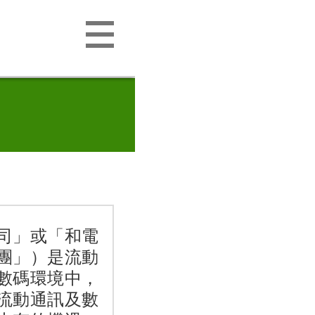
司」或「和電
團」）是流動
數碼環境中，
流動通訊及數