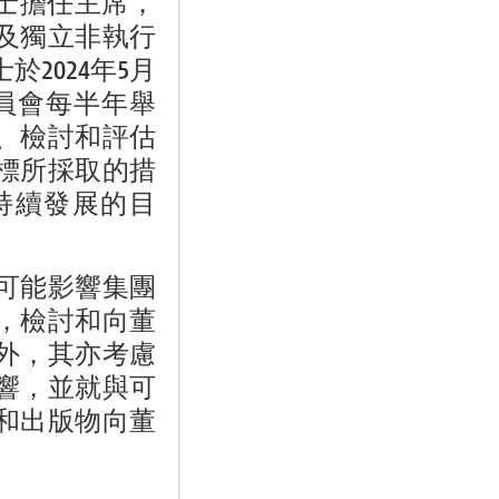
女士擔任主席，
及獨立非執行
2024年5月
員會每半年舉
、檢討和評估
標所採取的措
持續發展的目
可能影響集團
，檢討和向董
外，其亦考慮
響，並就與可
和出版物向董