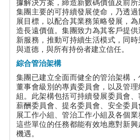
據解決方案，締造新數碼價值及前所
集團主要的可持續發展使命，乃透過
展目標，以配合其業務策略發展，為
造長遠價值。集團致力為其客戶提供
新服務，推動可持續生活模式，同時
與道德，與所有持份者建立信任。
綜合管治架構
集團已建立全面而健全的管治架構，
董事會級別的專責委員會，以及管理
組。此架構包括可持續發展委員會、
薪酬委員會、提名委員會、安全委員
展工作小組、管治工作小組及各個業
這些單位的任務都能有效地應對新興
機遇。