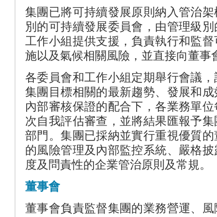
集團已將可持續發展原則納入管治架
別的可持續發展委員會，由管理級別
工作小組提供支援，負責執行和監督
施以及氣候相關風險，並直接向董事
各委員會和工作小組定期舉行會議，
集團目標相關的最新趨勢、發展和成
內部審核保證的配合下，各業務單位
次自我評估審查，並將結果匯報予集
部門。集團已採納並實行重視優質的
的風險管理及內部監控系統、嚴格披
度及問責性的企業管治原則及常規。
董事會
董事會負責監督集團的業務營運、風