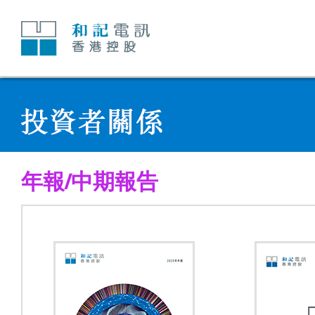
跳
至
內
容
年報/中期報告